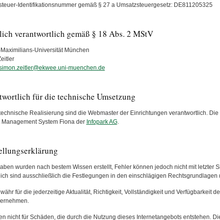
teuer-Identifikationsnummer gemäß § 27 a Umsatzsteuergesetz: DE811205325
tlich verantwortlich gemäß § 18 Abs. 2 MStV
Maximilians-Universität München
eitler
simon.zeitler@ekwee.uni-muenchen.de
twortlich für die technische Umsetzung
 technische Realisierung sind die Webmaster der Einrichtungen verantwortlich. Die 
t Management System Fiona der
Infopark AG
.
tellungserklärung
aben wurden nach bestem Wissen erstellt, Fehler können jedoch nicht mit letzter 
lich sind ausschließlich die Festlegungen in den einschlägigen Rechtsgrundlagen
ähr für die jederzeitige Aktualität, Richtigkeit, Vollständigkeit und Verfügbarkeit d
bernehmen.
en nicht für Schäden, die durch die Nutzung dieses Internetangebots entstehen. Die