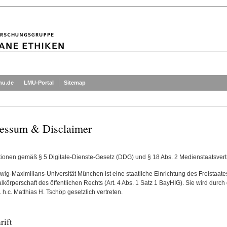
mu.de
LMU-Portal
Sitemap
essum & Disclaimer
tionen gemäß § 5 Digitale-Dienste-Gesetz (DDG) und § 18 Abs. 2 Medienstaatsvert
wig-Maximilians-Universität München ist eine staatliche Einrichtung des Freistaat
körperschaft des öffentlichen Rechts (Art. 4 Abs. 1 Satz 1 BayHIG). Sie wird durch
 h.c. Matthias H. Tschöp gesetzlich vertreten.
rift