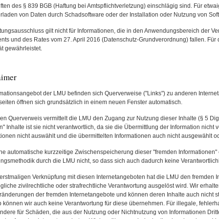
iften des § 839 BGB (Haftung bei Amtspflichtverletzung) einschlägig sind. Für etwa
rladen von Daten durch Schadsoftware oder der Installation oder Nutzung von Softw
tungsausschluss gilt nicht für Informationen, die in den Anwendungsbereich der 
nts und des Rates vom 27. April 2016 (Datenschutz-Grundverordnung) fallen. Für di
ät gewährleistet.
aimer
rmationsangebot der LMU befinden sich Querverweise ("Links") zu anderen Internet
tseiten öffnen sich grundsätzlich in einem neuen Fenster automatisch.
en Querverweis vermittelt die LMU den Zugang zur Nutzung dieser Inhalte (§ 5 Dig
" Inhalte ist sie nicht verantwortlich, da sie die Übermittlung der Information nicht
tionen nicht auswählt und die übermittelten Informationen auch nicht ausgewählt od
ne automatische kurzzeitige Zwischenspeicherung dieser "fremden Informationen" 
ungsmethodik durch die LMU nicht, so dass sich auch dadurch keine Verantwortlichke
 erstmaligen Verknüpfung mit diesen Internetangeboten hat die LMU den fremden Inh
gliche zivilrechtliche oder strafrechtliche Verantwortung ausgelöst wird. Wir erhal
ränderungen der fremden Internetangebote und können deren Inhalte auch nicht s
 können wir auch keine Verantwortung für diese übernehmen. Für illegale, fehlerha
ndere für Schäden, die aus der Nutzung oder Nichtnutzung von Informationen Dritter 