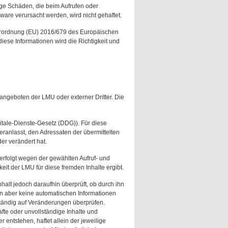
ige Schäden, die beim Aufrufen oder
are verursacht werden, wird nicht gehaftet.
Verordnung (EU) 2016/679 des Europäischen
ese Informationen wird die Richtigkeit und
angeboten der LMU oder externer Dritter. Die
itale-Dienste-Gesetz (DDG)). Für diese
 veranlasst, den Adressaten der übermittelten
er verändert hat.
erfolgt wegen der gewählten Aufruf- und
it der LMU für diese fremden Inhalte ergibt.
alt jedoch daraufhin überprüft, ob durch ihn
ten aber keine automatischen Informationen
tändig auf Veränderungen überprüfen.
fte oder unvollständige Inhalte und
entstehen, haftet allein der jeweilige