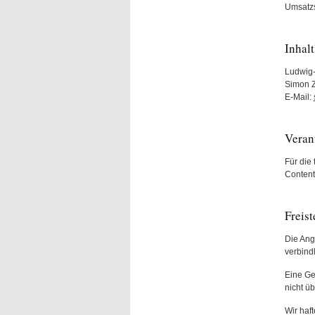
Umsatzs
Inhal
Ludwig-
Simon Z
E-Mail:
Veran
Für die
Conten
Freis
Die Ang
verbind
Eine Gew
nicht ü
Wir haft