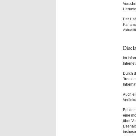
Vorschr
Herunte
Der Haf
Parlame
Aktualit
Discl
Im Info
Interne
Durch d
"fremden
Informa
Auch ei
Verlink
Bei der
eine mö
über Ve
Deshalb
insbeso