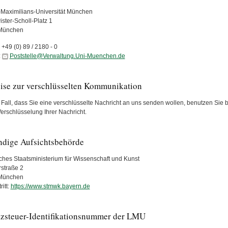
Maximilians-Universität München
ster-Scholl-Platz 1
München
:
+49 (0) 89 / 2180 - 0
:
Poststelle@Verwaltung.Uni-Muenchen.de
ise zur verschlüsselten Kommunikation
Fall, dass Sie eine verschlüsselte Nachricht an uns senden wollen, benutzen Sie bit
Verschlüsselung Ihrer Nachricht.
ndige Aufsichtsbehörde
ches Staatsministerium für Wissenschaft und Kunst
rstraße 2
München
itt:
https://www.stmwk.bayern.de
zsteuer-Identifikationsnummer der LMU